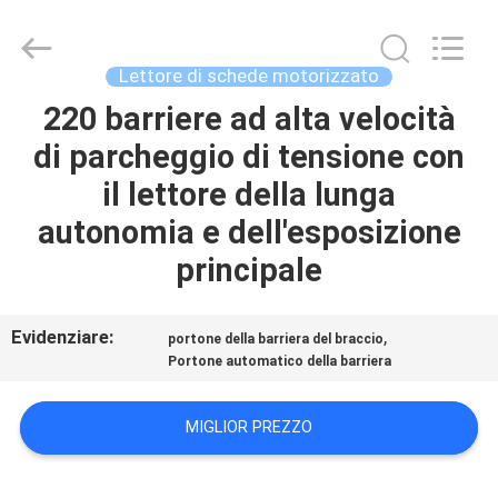
di
schede
motorizzato
supplier.
Copyright
Lettore di schede motorizzato
©
2022
-
220 barriere ad alta velocità
CASA
2025
China
di parcheggio di tensione con
Card
Reader
Online
PRODOTTI
il lettore della lunga
Market.
All
Rights
autonomia e dell'esposizione
Reserved.
CIRCA
principale
NOI
Evidenziare:
,
portone della barriera del braccio
GIRO
Portone automatico della barriera
DELLA
MIGLIOR PREZZO
FABBRICA