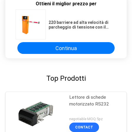
Ottieni il miglior prezzo per
PRIVACY
POLICY
220 barriere ad alta velocità di
parcheggio di tensione con il
lettore della lunga autonomia e
dell'esposizione principale
Continua
Top Prodotti
Lettore di schede
motorizzato RS232
negotiable MOQ:5pz
CONTACT