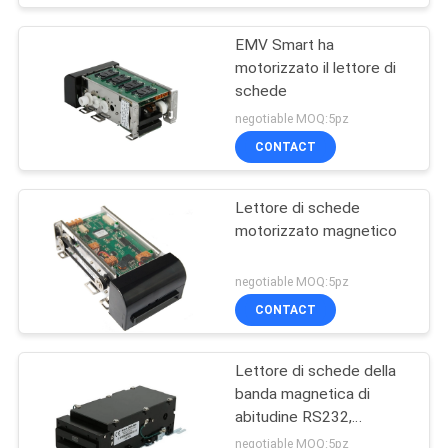
EMV Smart ha
motorizzato il lettore di
schede
negotiable MOQ:5pz
CONTACT
Lettore di schede
motorizzato magnetico
negotiable MOQ:5pz
CONTACT
Lettore di schede della
banda magnetica di
abitudine RS232,
scrittore ISO7811 del
negotiable MOQ:5pz