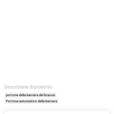
CONTROLLO
DI
QUALITÀ
CONTATTICI
RICHIEDA
UNA
CITAZIONE
MAPPA
Descrizione di prodotto
DEL
portone della barriera del braccio
Portone automatico della barriera
SITO