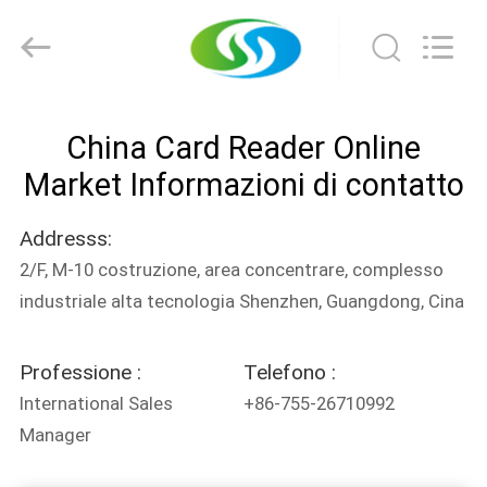
di
schede
motorizzato
fornitore.
Copyright
©
2022
motorizedcardreader.com.
CASA
All
Rights
China Card Reader Online
Reserved.
PRODOTTI
Market Informazioni di contatto
Addresss:
CIRCA
2/F, M-10 costruzione, area concentrare, complesso
NOI
industriale alta tecnologia Shenzhen, Guangdong, Cina
GIRO
Professione :
Telefono :
DELLA
International Sales
+86-755-26710992
FABBRICA
Manager