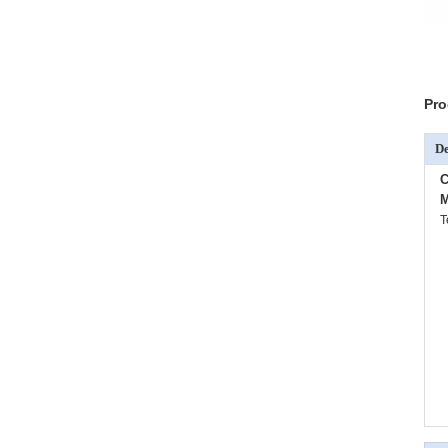
Pro
De
C
M
T