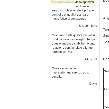
Dow
Molto apprezzi
per il vostri
servizio professionale & più alto
controllo di qualità standard,
App
molto felice di conoscervi.
—— Sig. Johnifere
Ter
Ci fidiamo della qualità dei vostri
Sis
prodotti. sempre il meglio. Tenga
Ter
questo andare e stabiliremo una
relazione commerciale a lungo
termine con voi.
Spe
—— Sig. Zero
Qualità e molto buon
Nor
impressionanti servizio post
vendita.
—— David
Tem
Co