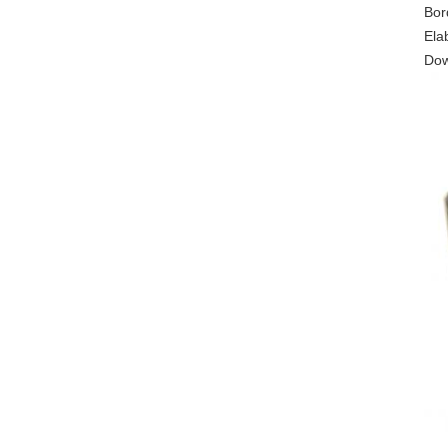
Bor
Ela
Dow