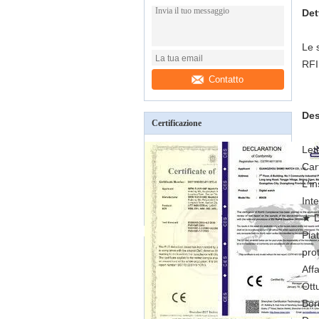
Det
Le 
RFI
Contatto
Des
Certificazione
Let
Car
L'i
Int
★ 
Pia
pro
Aff
Ott
Bor