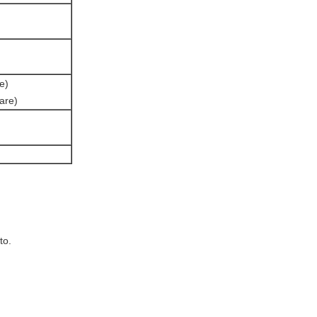
e)
are)
to.