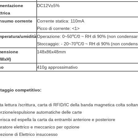
imentazione
DC12V±5%
ttrica
nsumo corrente
Corrente statica: 110mA
Picco di corrente:
<1>
mperatura/umidità
Operazione: 0~50℃/0 ~ RH di 90% (non condensar
Stoccaggio: - 20~70℃/0 ~ RH di 90% (non condens
mensione
148x86x48mm
xWxH)
so
410g approssimativo
taggio competitivo:
ta lettura /scrittura, carta di RFID/IC della banda magnetica colta soltan
erzione/espulsione automatiche delle carte
erisca ed espella la carta da entrambi anteriore e posteriore
uratore elettrico e meccanico per opzione
tezione di Elettrico insuccesso