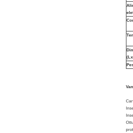
Al
ele
Co
Te
Di
(L
Pe
Van
Car
Ins
Ins
Ott
pro