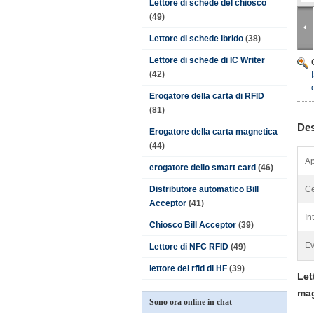
Lettore di schede del chiosco
(49)
Lettore di schede ibrido
(38)
Lettore di schede di IC Writer
(42)
Erogatore della carta di RFID
(81)
Des
Erogatore della carta magnetica
(44)
Ap
erogatore dello smart card
(46)
Distributore automatico Bill
Ce
Acceptor
(41)
In
Chiosco Bill Acceptor
(39)
Ev
Lettore di NFC RFID
(49)
lettore del rfid di HF
(39)
Let
mag
Sono ora online in chat