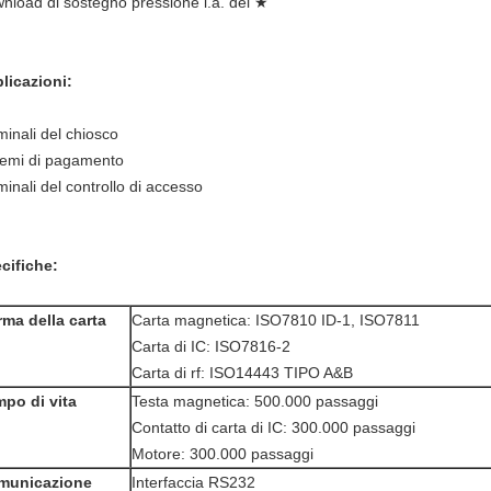
nload di sostegno pressione i.a. del ★
licazioni:
minali del chiosco
temi di pagamento
minali del controllo di accesso
cifiche:
ma della carta
Carta magnetica: ISO7810 ID-1, ISO7811
Carta di IC: ISO7816-2
Carta di rf: ISO14443 TIPO A&B
po di vita
Testa magnetica: 500.000 passaggi
Contatto di carta di IC: 300.000 passaggi
Motore: 300.000 passaggi
municazione
Interfaccia RS232