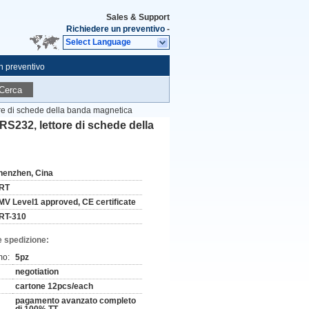
Sales & Support
Richiedere un preventivo
-
Select Language
n preventivo
Cerca
ore di schede della banda magnetica
RS232, lettore di schede della
henzhen, Cina
RT
MV Level1 approved, CE certificate
RT-310
e spedizione:
mo:
5pz
negotiation
cartone 12pcs/each
pagamento avanzato completo