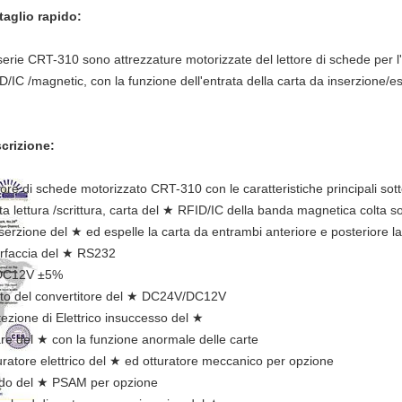
taglio rapido:
serie CRT-310 sono attrezzature motorizzate del lettore di schede per l
D/IC /magnetic, con la funzione dell'entrata della carta da inserzione/es
crizione:
tore di schede motorizzato CRT-310 con le caratteristiche principali sott
ta lettura /scrittura, carta del ★ RFID/IC della banda magnetica colta so
nserzione del ★ ed espelle la carta da entrambi anteriore e posteriore la
erfaccia del ★ RS232
DC12V ±5%
tto del convertitore del ★ DC24V/DC12V
tezione di Elettrico insuccesso del ★
are del ★ con la funzione anormale delle carte
uratore elettrico del ★ ed otturatore meccanico per opzione
do del ★ PSAM per opzione