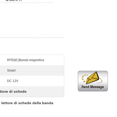
di 100% TT
RFID|IC|Banda magnetica
Smart
DC 12V
ttore di schede
 lettore di schede della banda