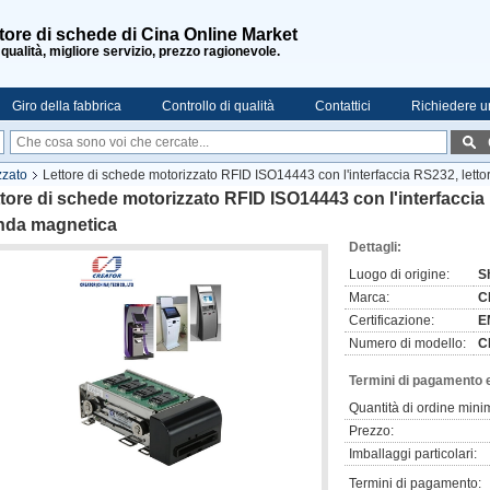
tore di schede di Cina Online Market
 qualità, migliore servizio, prezzo ragionevole.
Giro della fabbrica
Controllo di qualità
Contattici
Richiedere u
zzato
Lettore di schede motorizzato RFID ISO14443 con l'interfaccia RS232, lett
tore di schede motorizzato RFID ISO14443 con l'interfaccia 
nda magnetica
Dettagli:
Luogo di origine:
S
Marca:
C
Certificazione:
E
Numero di modello:
C
Termini di pagamento 
Quantità di ordine mini
Prezzo:
Imballaggi particolari:
Termini di pagamento: