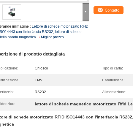
Contatto
Grande immagine :
Lettore di schede motorizzato RFID
ISO14443 con l'interfaccia RS232, lettore di schede
della banda magnetica
Miglior prezzo
crizione di prodotto dettagliata
plicazione:
Chiosco
Tipo di carta:
rtificazione:
EMV
Caratteristica:
terfaccia:
RS232
Alimentazione:
lettore di schede magnetico motorizzato
Rfid Le
idenziare:
,
tore di schede motorizzato RFID ISO14443 con l'interfaccia RS232,
netica