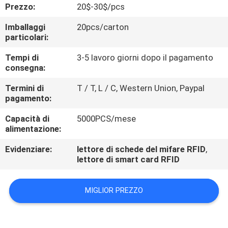
CONTROLLO
Prezzo:
20$-30$/pcs
DI
Imballaggi
20pcs/carton
particolari:
QUALITÀ
Tempi di
3-5 lavoro giorni dopo il pagamento
consegna:
CONTATTICI
Termini di
T / T, L / C, Western Union, Paypal
pagamento:
RICHIEDA
Capacità di
5000PCS/mese
UNA
alimentazione:
CITAZIONE
Evidenziare:
lettore di schede del mifare RFID
,
lettore di smart card RFID
MIGLIOR PREZZO