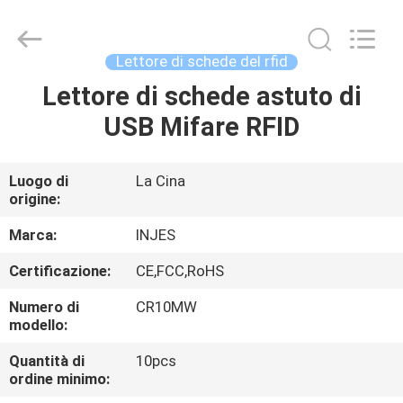
di
schede
motorizzato
fornitore.
Copyright
Lettore di schede del rfid
©
2022
-
Lettore di schede astuto di
CASA
2023
motorizedcardreader.com.
USB Mifare RFID
All
Rights
Reserved.
PRODOTTI
Luogo di
La Cina
origine:
CIRCA
NOI
Marca:
INJES
Certificazione:
CE,FCC,RoHS
GIRO
Numero di
CR10MW
DELLA
modello:
FABBRICA
Quantità di
10pcs
ordine minimo: