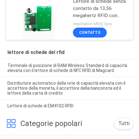
Lettore di schede senza
contatto da 13,56
megahertz RFID con
l'interfaccia di USB,
negotiation MOQ:1pcs
lettore di schede di IC
CONTATTO
lettore di schede del rfid
Terminale di posizione di RAM Wireless Standard di capacità
elevata con il lettore di schede di NFC RFID di Magcard
Distributore automatico della rete di capacità elevata con il
accettore della moneta, il accettore della banconota ed il
lettore della carta di credito
Lettore di schede di EM4102 RFID
Categorie popolari
Tutti