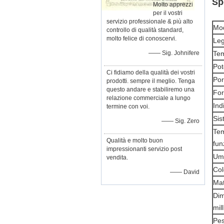
Sp
Molto apprezzi
per il vostri
servizio professionale & più alto
Mod
controllo di qualità standard,
molto felice di conoscervi.
Le
—— Sig. Johnifere
Tem
Pot
Ci fidiamo della qualità dei vostri
Por
prodotti. sempre il meglio. Tenga
questo andare e stabiliremo una
For
relazione commerciale a lungo
Ind
termine con voi.
Sis
—— Sig. Zero
Tem
Qualità e molto buon
fun
impressionanti servizio post
Umi
vendita.
Col
—— David
Mat
Dim
mil
Pe