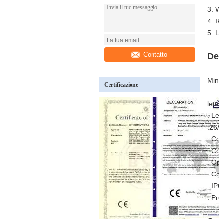
3. 
4. 
5. 
Contatto
De
Min
Certificazione
let
. L
.26
. C
. Co
. O
. C
. I
. Pr