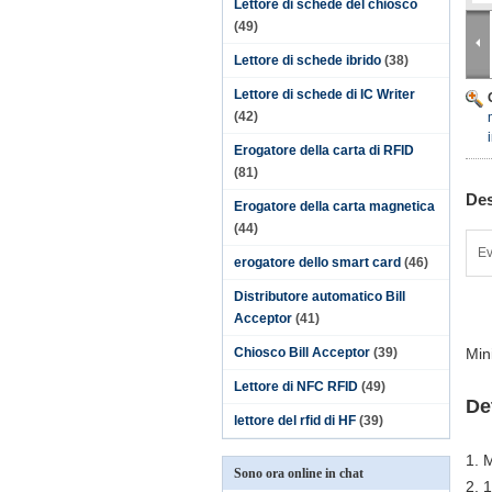
Lettore di schede del chiosco
(49)
Lettore di schede ibrido
(38)
Lettore di schede di IC Writer
(42)
Erogatore della carta di RFID
(81)
Des
Erogatore della carta magnetica
(44)
Ev
erogatore dello smart card
(46)
Distributore automatico Bill
Acceptor
(41)
Chiosco Bill Acceptor
(39)
Min
Lettore di NFC RFID
(49)
De
lettore del rfid di HF
(39)
1. 
Sono ora online in chat
2. 