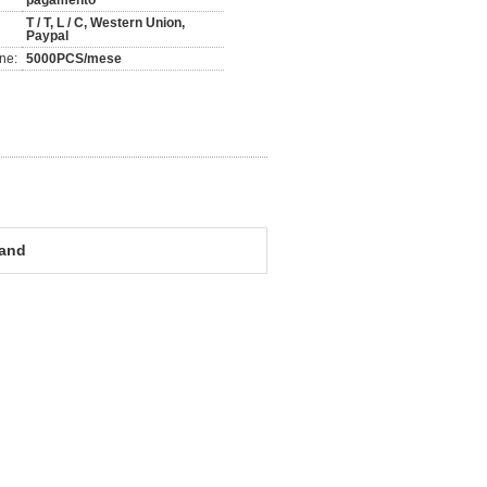
pagamento
T / T, L / C, Western Union,
Paypal
ne:
5000PCS/mese
gand