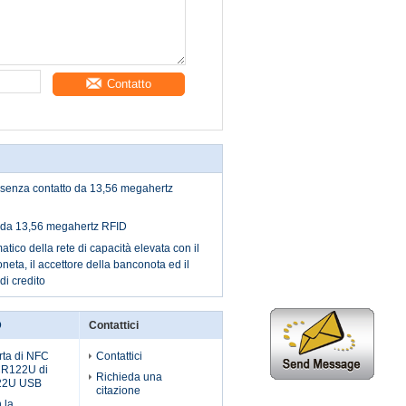
Contatto
 senza contatto da 13,56 megahertz
e da 13,56 megahertz RFID
atico della rete di capacità elevata con il
neta, il accettore della banconota ed il
 di credito
D
Contattici
rta di NFC
Contattici
ACR122U di
Richieda una
22U USB
citazione
 la