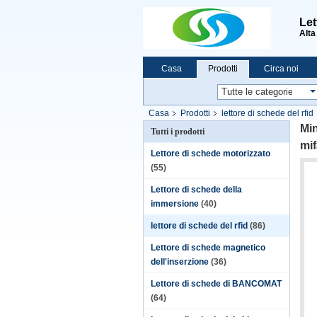
Let
Alta
Casa
Prodotti
Circa noi
Casa
Prodotti
lettore di schede del rfid
Min
Tutti i prodotti
mif
Lettore di schede motorizzato
(55)
Lettore di schede della
immersione
(40)
lettore di schede del rfid
(86)
Lettore di schede magnetico
dell'inserzione
(36)
Lettore di schede di BANCOMAT
(64)