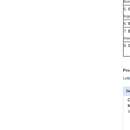
fir
5.
log
6.
7.
mer
8.
Pro
Lett
De
C
M
T