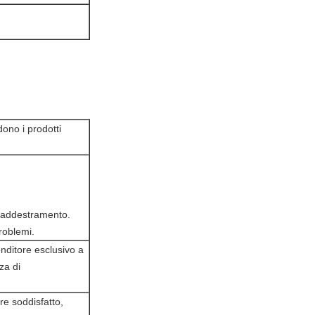
dono i prodotti
i addestramento.
problemi.
enditore esclusivo a
za di
re soddisfatto,