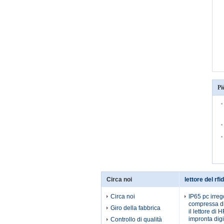
Pi
Circa noi
lettore del rfi
Circa noi
IP65 pc irreg
compressa di
Giro della fabbrica
il lettore di 
impronta digit
Controllo di qualità