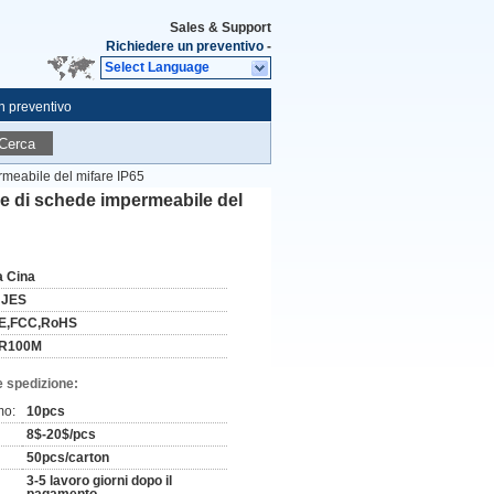
Sales & Support
Richiedere un preventivo
-
Select Language
n preventivo
Cerca
rmeabile del mifare IP65
re di schede impermeabile del
a Cina
NJES
E,FCC,RoHS
R100M
e spedizione:
mo:
10pcs
8$-20$/pcs
50pcs/carton
3-5 lavoro giorni dopo il