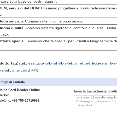
mware sulla base dei vostri requisiti.
OEM, servizio del ODM
: Possiamo progettare e produrre le macchine c
o.
Buon servizio
: Curiamo i clienti come buon amico.
Buona qualità
: Abbiamo sistema rigoroso di controllo di qualità. Buona
cato.
Offerte speciali
: Abbiamo offerte speciali per i clienti a lungo termine 
,
dotto Tag:
scrittore senza contatto del lettore dello smart card
lettore e scrittore
ore dello smart card di RFID
ttagli di contatto
hina Card Reader Online
Invia la tua richiesta diret
arket
elefono:
+86-755-26710992