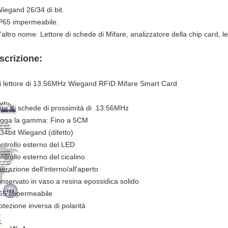
Wiegand 26/34 di bit.
IP65 impermeabile.
L'altro nome: Lettore di schede di Mifare, analizzatore della chip card, l
scrizione:
i lettore di 13.56MHz Wiegand RFID Mifare Smart Card
tore di schede di prossimità di .13.56MHz
egga la gamma: Fino a 5CM
/34bit Wiegand (difetto)
ontrollo esterno del LED
ntrollo esterno del cicalino
perazione dell'interno/all'aperto
onservato in vaso a resina epossidica solido
P65 impermeabile
otezione inversa di polarità