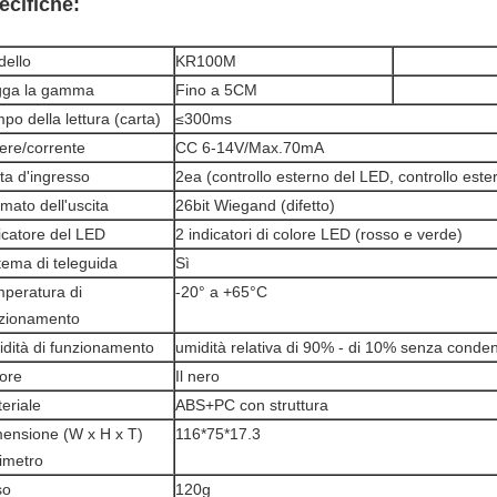
ecifiche:
ello
KR100M
gga la gamma
Fino a 5CM
po della lettura (carta)
≤300ms
ere/corrente
CC 6-14V/Max.70mA
ta d'ingresso
2ea (controllo esterno del LED, controllo ester
mato dell'uscita
26bit Wiegand (difetto)
icatore del LED
2 indicatori di colore LED (rosso e verde)
tema di teleguida
Sì
peratura di
-20° a +65°C
zionamento
dità di funzionamento
umidità relativa di 90% - di 10% senza conde
ore
Il nero
eriale
ABS+PC con struttura
ensione (W x H x T)
116*75*17.3
limetro
so
120g