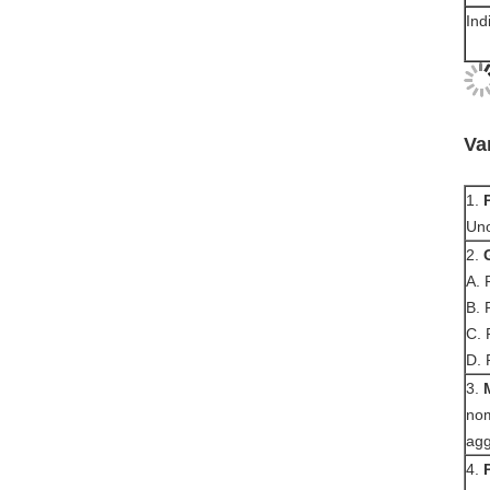
Ind
Va
1.
Uno
2.
A. 
B. 
C. 
D. 
3.
nom
agg
4.