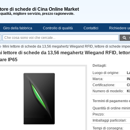
tore di schede di Cina Online Market
 qualità, migliore servizio, prezzo ragionevole.
Giro della fabbrica
Controllo di qualità
Contattici
Richiedere u
Mini lettore di schede da 13,56 megahertz Wiegand RFID, lettore di schede impe
i lettore di schede da 13,56 megahertz Wiegand RFID, letto
are IP65
Dettagli:
Luogo di origine:
L
Marca:
I
Certificazione:
C
Numero di modello:
K
Termini di pagamento 
Quantità di ordine mini
Prezzo:
Imballaggi particolari:
Tempi di consegna: