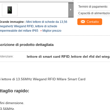
Termini di pagamento:
Capacità di alimentazio
Contatto
Grande immagine :
Mini lettore di schede da 13,56
megahertz Wiegand RFID, lettore di schede
impermeabile del mifare IP65
Miglior prezzo
crizione di prodotto dettagliata
lettore di smart card RFID
lettore del rfid del wie
idenziare:
,
i lettore di 13.56MHz Wiegand RFID Mifare Smart Card
ttaglio rapido:
Mini dimensione.
13.56MHz.