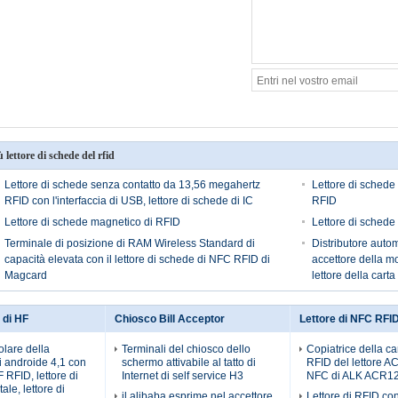
ù lettore di schede del rfid
Lettore di schede senza contatto da 13,56 megahertz
Lettore di schede
RFID con l'interfaccia di USB, lettore di schede di IC
RFID
Lettore di schede magnetico di RFID
Lettore di sched
Terminale di posizione di RAM Wireless Standard di
Distributore autom
capacità elevata con il lettore di schede di NFC RFID di
accettore della mo
Magcard
lettore della carta
d di HF
Chiosco Bill Acceptor
Lettore di NFC RFI
olare della
Terminali del chiosco dello
Copiatrice della ca
 androide 4,1 con
schermo attivabile al tatto di
RFID del lettore 
HF RFID, lettore di
Internet di self service H3
NFC di ALK ACR1
ale, lettore di
il alibaba esprime nel accettore
Lettore di RFID con