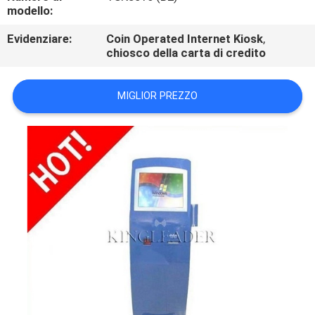
CONTROLLO
modello:
DI
Evidenziare:
Coin Operated Internet Kiosk
,
chiosco della carta di credito
QUALITÀ
MIGLIOR PREZZO
CONTATTICI
RICHIEDA
UNA
CITAZIONE