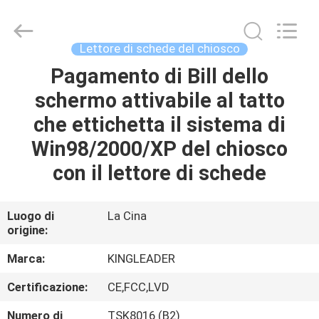
di
schede
motorizzato
fornitore.
Copyright
Lettore di schede del chiosco
©
2022
motorizedcardreader.com.
Pagamento di Bill dello
CASA
All
Rights
schermo attivabile al tatto
Reserved.
PRODOTTI
che ettichetta il sistema di
Win98/2000/XP del chiosco
CIRCA
con il lettore di schede
NOI
Luogo di
La Cina
origine:
GIRO
DELLA
Marca:
KINGLEADER
FABBRICA
Certificazione:
CE,FCC,LVD
Numero di
TSK8016 (B2)