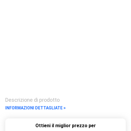
CONTROLLO
DI
QUALITÀ
CONTATTICI
RICHIEDA
UNA
CITAZIONE
Descrizione di prodotto
INFORMAZIONI DETTAGLIATE >
Ottieni il miglior prezzo per