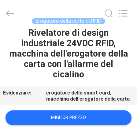
di
schede
motorizzato
fornitore.
Copyright
Erogatore della carta di RFID
©
2022
-
Rivelatore di design
CASA
2023
motorizedcardreader.com.
industriale 24VDC RFID,
All
Rights
Reserved.
PRODOTTI
macchina dell'erogatore della
carta con l'allarme del
CIRCA
cicalino
NOI
Evidenziare:
erogatore dello smart card
,
macchina dell'erogatore della carta
GIRO
DELLA
MIGLIOR PREZZO
FABBRICA