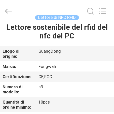
di
schede
motorizzato
fornitore.
Copyright
Lettore di NFC RFID
©
2022
-
Lettore sostenibile del rfid del
CASA
2023
motorizedcardreader.com.
nfc del PC
All
Rights
Reserved.
PRODOTTI
Luogo di
GuangDong
origine:
CIRCA
NOI
Marca:
Fongwah
Certificazione:
CE,FCC
GIRO
Numero di
s9
DELLA
modello:
FABBRICA
Quantità di
10pcs
ordine minimo: