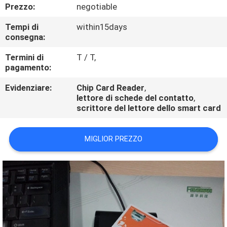
CONTROLLO
Prezzo:
negotiable
DI
Tempi di
within15days
consegna:
QUALITÀ
Termini di
T / T,
pagamento:
CONTATTICI
Evidenziare:
Chip Card Reader
,
lettore di schede del contatto
,
RICHIEDA
scrittore del lettore dello smart card
UNA
CITAZIONE
MIGLIOR PREZZO