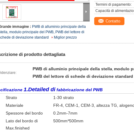
Termini di pagamento:
Capacità di alimentazio
Contatto
Grande immagine :
PWB di alluminio principale della
stella, modulo principale del PWB, PWB del lettore di
schede di deviazione standard
Miglior prezzo
crizione di prodotto dettagliata
PWB di alluminio principale della stella
modulo pr
,
idenziare:
PWB del lettore di schede di deviazione standard
1.Detailed di
cificazione
fabbricazione del PWB
Strato
1-30 strato
Materiale
FR-4, CEM-1, CEM-3, altezza TG, alogeno 
Spessore del bordo
0.2mm-7mm
Lato del bordo di
500mm*500mm
Max.finished