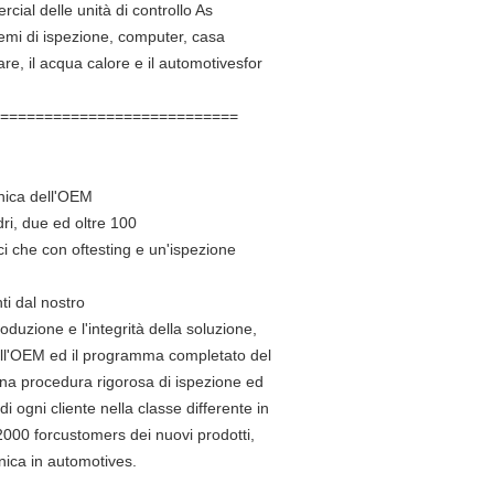
cial delle unità di controllo As
emi di ispezione, computer, casa
lare, il acqua calore e il automotivesfor
===========================
onica dell'OEM
dri, due ed oltre 100
ci che con oftesting e un'ispezione
nti dal nostro
oduzione e l'integrità della soluzione,
à dell'OEM ed il programma completato del
una procedura rigorosa di ispezione ed
 ogni cliente nella classe differente in
 2000 forcustomers dei nuovi prodotti,
nica in automotives.