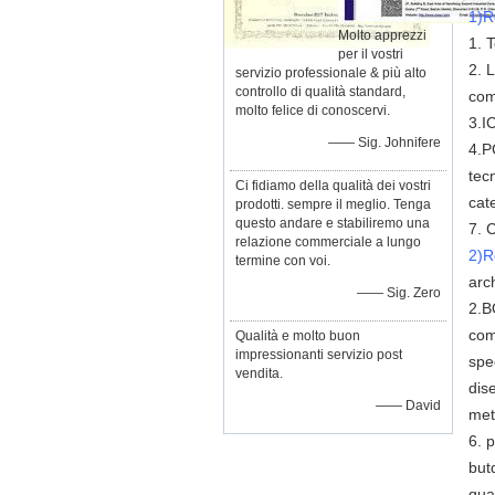
1)R
Molto apprezzi
1.
T
per il vostri
2.
L
servizio professionale & più alto
controllo di qualità standard,
com
molto felice di conoscervi.
3.I
—— Sig. Johnifere
4.P
tec
Ci fidiamo della qualità dei vostri
cat
prodotti. sempre il meglio. Tenga
questo andare e stabiliremo una
7. 
relazione commerciale a lungo
2)R
termine con voi.
arc
—— Sig. Zero
2.B
com
Qualità e molto buon
impressionanti servizio post
spe
vendita.
dis
—— David
met
6. 
butd
qua