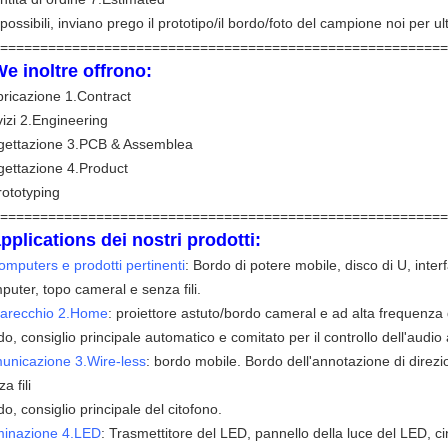
 possibili, inviano prego il prototipo/il bordo/foto del campione noi per ul
========================================================
We inoltre offrono:
bricazione 1.Contract
vizi 2.Engineering
gettazione 3.PCB & Assemblea
gettazione 4.Product
rototyping
========================================================
applications dei nostri prodotti:
omputers e prodotti pertinenti
: Bordo di potere mobile, disco di U, inter
puter, topo cameral e senza fili.
arecchio 2.Home
: proiettore astuto/bordo cameral e ad alta frequenza d
do, consiglio principale automatico e comitato per il controllo dell'audio 
unicazione 3.Wire-less
: bordo mobile. Bordo dell'annotazione di direzi
a fili
o, consiglio principale del citofono.
uminazione 4.LED
: Trasmettitore del LED, pannello della luce del LED, ci