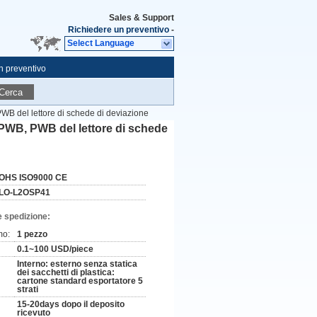
Sales & Support
Richiedere un preventivo
-
Select Language
n preventivo
Cerca
PWB del lettore di schede di deviazione
l PWB, PWB del lettore di schede
OHS ISO9000 CE
LO-L2OSP41
e spedizione:
mo:
1 pezzo
0.1~100 USD/piece
Interno: esterno senza statica
dei sacchetti di plastica:
cartone standard esportatore 5
strati
15-20days dopo il deposito
ricevuto