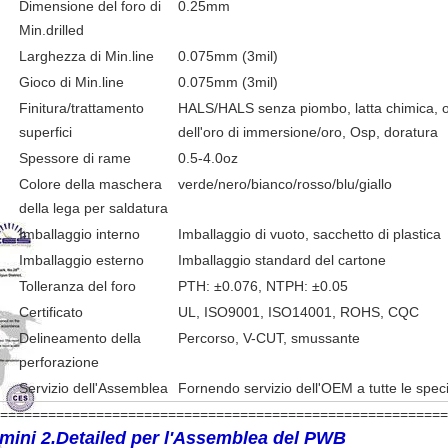
Dimensione del foro di
0.25mm
Min.drilled
Larghezza di Min.line
0.075mm (3mil)
Gioco di Min.line
0.075mm (3mil)
Finitura/trattamento
HALS/HALS senza piombo, latta chimica, o
superfici
dell'oro di immersione/oro, Osp, doratura
Spessore di rame
0.5-4.0oz
Colore della maschera
verde/nero/bianco/rosso/blu/giallo
della lega per saldatura
Imballaggio interno
Imballaggio di vuoto, sacchetto di plastica
Imballaggio esterno
Imballaggio standard del cartone
Tolleranza del foro
PTH: ±0.076, NTPH: ±0.05
Certificato
UL, ISO9001, ISO14001, ROHS, CQC
Delineamento della
Percorso, V-CUT, smussante
perforazione
Servizio dell'Assemblea
Fornendo servizio dell'OEM a tutte le spec
========================================================
rmini 2.Detailed per l'Assemblea del PWB