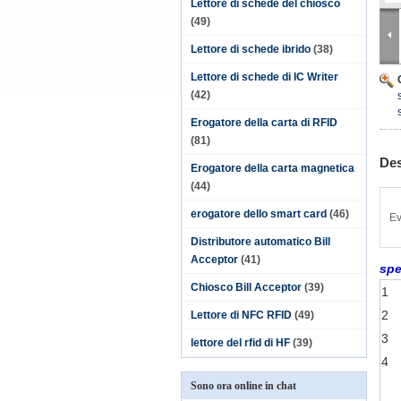
Lettore di schede del chiosco
(49)
Lettore di schede ibrido
(38)
Lettore di schede di IC Writer
(42)
Erogatore della carta di RFID
(81)
Des
Erogatore della carta magnetica
(44)
erogatore dello smart card
(46)
Ev
Distributore automatico Bill
Acceptor
(41)
spe
Chiosco Bill Acceptor
(39)
1
2
Lettore di NFC RFID
(49)
3
lettore del rfid di HF
(39)
4
Sono ora online in chat