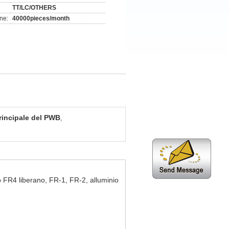
TT/LC/OTHERS
ne:
40000pieces/month
incipale del PWB
,
FR4 liberano, FR-1, FR-2, alluminio