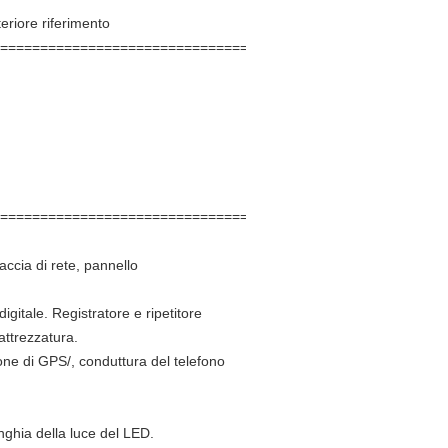
teriore riferimento
====================================
====================================
faccia di rete, pannello
igitale. Registratore e ripetitore
attrezzatura.
one di GPS/, conduttura del telefono
nghia della luce del LED.