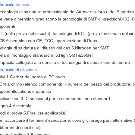
equisito tecnico
:
ecnologia di saldatura professionale del Attraverso-foro e del Superfic
e varie dimensioni gradiscono la tecnologia di SMT di precision0402, 
ponenti
CT (nella prova del circuito), tecnologia di FCT (prova funzionale del circ
CB Assemblea con CE, FCC, approvazione di Rohs
nologia di saldatura di riflusso del gas 5.Nitrogen per SMT.
ena di montaggio standard di 6.High SMT&Solder
Capacità collegata alta densità di tecnologia di disposizione del bordo.
equisito di citazione
:
hivi 1.Gerber del bordo di PC nudo
OM archivio (elenco componenti): il numero del pezzo del produttore, tip
ponentlocations e quantità
cificazione 3.Dimensional per le componenti non standard
egno 4.Assembly
odi di prova 5.Final (se applicabile)
per accorciare il termine d'esecuzione, consiglici prego parti alternativ
ifferent di specifiche)
ntità di ordine 7.Estimated