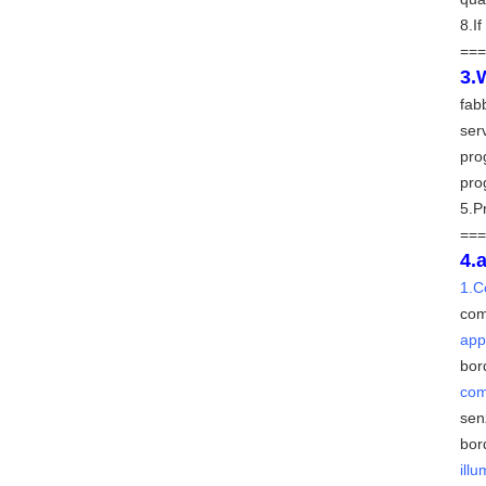
8.If
===
3.
fab
ser
pro
pro
5.P
===
4.
1.C
com
app
bor
com
senz
bord
ill