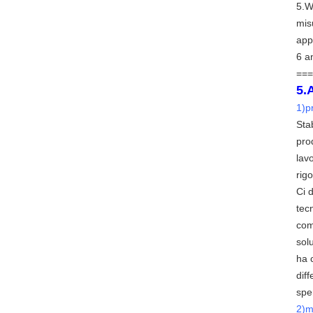
5.W
mis
appa
6 a
===
5.
1)p
Sta
pro
lav
rig
Ci d
tec
com
sol
ha 
dif
spe
2)m