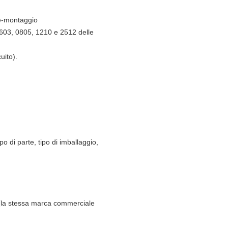
ie-montaggio
0603, 0805, 1210 e 2512 delle
uito).
o di parte, tipo di imballaggio,
e (la stessa marca commerciale