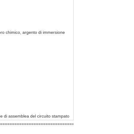
ro chimico, argento di immersione
ie di assemblea del circuito stampato
====================================