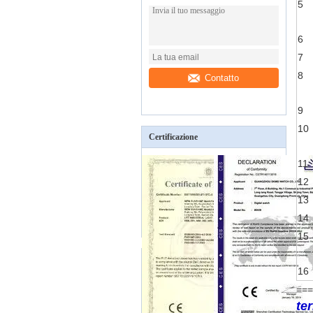
5
6
7
8
Contatto
9
10
Certificazione
11
12
13
14
15
16
===
te