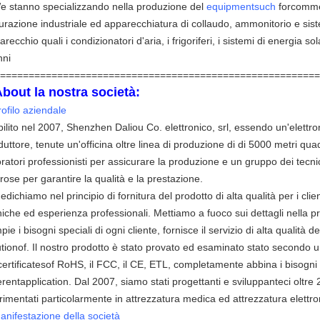
e stanno specializzando nella produzione del
equipmentsuch
forcommer
urazione industriale ed apparecchiatura di collaudo, ammonitorio e sist
recchio quali i condizionatori d'aria, i frigoriferi, i sistemi di energia so
nni
========================================================
About la nostra società:
rofilo aziendale
bilito nel 2007, Shenzhen Daliou Co. elettronico, srl, essendo un'elettr
duttore, tenute un'officina oltre linea di produzione di di 5000 metri qua
oratori professionisti per assicurare la produzione e un gruppo dei tecni
orose per garantire la qualità e la prestazione.
edichiamo nel principio di fornitura del prodotto di alta qualità per i clie
niche ed esperienza professionali. Mettiamo a fuoco sui dettagli nella pr
pie i bisogni speciali di ogni cliente, fornisce il servizio di alta qualit
utionof. Il nostro prodotto è stato provato ed esaminato stato secondo 
certificatesof RoHS, il FCC, il CE, ETL, completamente abbina i bisogni di
ferentapplication. Dal 2007, siamo stati progettanti e sviluppanteci oltre
rimentati particolarmente in attrezzatura medica ed attrezzatura elettro
anifestazione della società