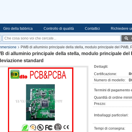
Giro della fabbrica
Controllo di qualità
Contattici
Richiedere u
immersione
PWB di alluminio principale della stella, modulo principale del PWB, 
 di alluminio principale della stella, modulo principale de
deviazione standard
Dettagli:
Certificazione:
R
Numero di modello:
D
Termini di pagamento 
Quantità di ordine mini
Prezzo:
Imballaggi particolari:
Tempi di consegna: