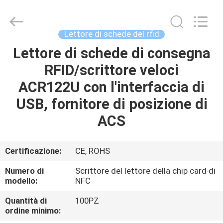
China
Card
Reader
Online
Market.
Lettore di schede del rfid
All
Rights
Lettore di schede di consegna
CASA
Reserved.
RFID/scrittore veloci
PRODOTTI
ACR122U con l'interfaccia di
USB, fornitore di posizione di
CIRCA
ACS
NOI
Certificazione:
CE, ROHS
GIRO
Numero di
Scrittore del lettore della chip card di
DELLA
modello:
NFC
FABBRICA
Quantità di
100PZ
ordine minimo: