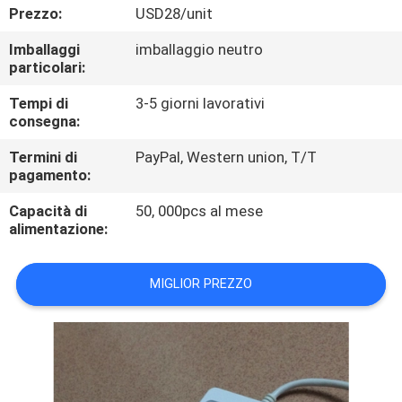
CONTROLLO
Prezzo:
USD28/unit
DI
Imballaggi
imballaggio neutro
particolari:
QUALITÀ
Tempi di
3-5 giorni lavorativi
consegna:
CONTATTICI
Termini di
PayPal, Western union, T/T
pagamento:
RICHIEDA
Capacità di
50, 000pcs al mese
UNA
alimentazione:
CITAZIONE
MIGLIOR PREZZO
MAPPA
DEL
SITO