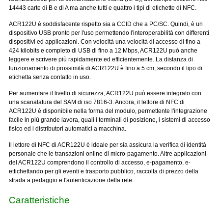
14443 carte di B e di A ma anche tutti e quattro i tipi di etichette di NFC.
ACR122U è soddisfacente rispetto sia a CCID che a PC/SC. Quindi, è un
dispositivo USB pronto per l'uso permettendo l'interoperabilità con differenti
dispositivi ed applicazioni. Con velocità una velocità di accesso di fino a
424 kilobits e completo di USB di fino a 12 Mbps, ACR122U può anche
leggere e scrivere più rapidamente ed efficientemente. La distanza di
funzionamento di prossimità di ACR122U è fino a 5 cm, secondo il tipo di
etichetta senza contatto in uso.
Per aumentare il livello di sicurezza, ACR122U può essere integrato con
una scanalatura del SAM di iso 7816-3. Ancora, il lettore di NFC di
ACR122U è disponibile nella forma del modulo, permettente l'integrazione
facile in più grande lavora, quali i terminali di posizione, i sistemi di accesso
fisico ed i distributori automatici a macchina.
Il lettore di NFC di ACR122U è ideale per sia assicura la verifica di identità
personale che le transazioni online di micro-pagamento. Altre applicazioni
del ACR122U comprendono il controllo di accesso, e-pagamento, e-
ettichettando per gli eventi e trasporto pubblico, raccolta di prezzo della
strada a pedaggio e l'autenticazione della rete.
Caratteristiche