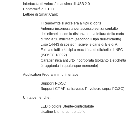
Interfaccia di velocità massima di USB 2.0
Conformità di CCID
Lettore di Smart Card:
Il Read/write si accelera a 424 kilobits
Antenna incorporata per accesso senza contatto
dell'etichetta, con la distanza della lettura della carta
di fino a 50 millimetri (secondo il tipo dell'etichetta)
L'iso 14443 di sostegni scrive le carte di B e di A,
Felica e tutti e 4 i tipi a macchina di etichette di NFC
(ISO/IEC 18092)
Caratteristica antiurto incorporata (soltanto 1 etichetta
è raggiunta in qualunque momento)
Application Programming Interface:
Supporti PC/SC
Supporti CT-API (attraverso l'involucro sopra PC/SC)
Unità periferiche:
LED bicolore Utente-controllabile
cicalino Utente-controllabile