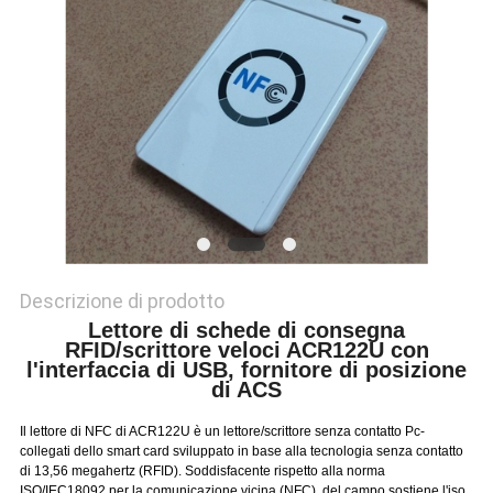
PRIVACY
POLICY
Descrizione di prodotto
Lettore di schede di consegna
RFID/scrittore veloci ACR122U con
l'interfaccia di USB, fornitore di posizione
di ACS
Il lettore di NFC di ACR122U è un lettore/scrittore senza contatto Pc-
collegati dello smart card sviluppato in base alla tecnologia senza contatto
di 13,56 megahertz (RFID). Soddisfacente rispetto alla norma
ISO/IEC18092 per la comunicazione vicina (NFC), del campo sostiene l'iso