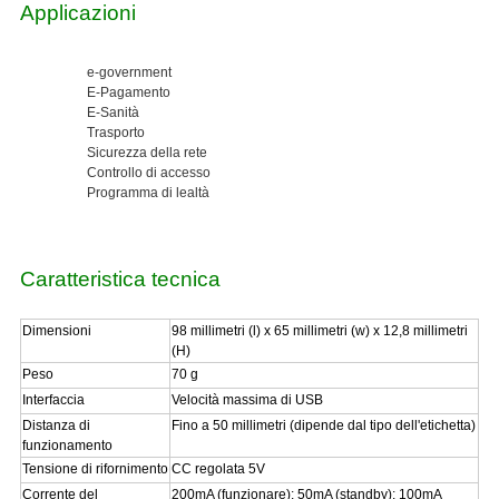
Applicazioni
e-government
E-Pagamento
E-Sanità
Trasporto
Sicurezza della rete
Controllo di accesso
Programma di lealtà
Caratteristica tecnica
Dimensioni
98 millimetri (l) x 65 millimetri (w) x 12,8 millimetri
(H)
Peso
70 g
Interfaccia
Velocità massima di USB
Distanza di
Fino a 50 millimetri (dipende dal tipo dell'etichetta)
funzionamento
Tensione di rifornimento
CC regolata 5V
Corrente del
200mA (funzionare); 50mA (standby); 100mA