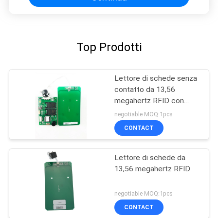
Top Prodotti
Lettore di schede senza
contatto da 13,56
megahertz RFID con
l'interfaccia di USB,
negotiable MOQ:1pcs
lettore di schede di IC
CONTACT
Lettore di schede da
13,56 megahertz RFID
negotiable MOQ:1pcs
CONTACT