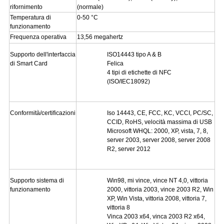
rifornimento
(normale)
Temperatura di
0-50 °C
funzionamento
Frequenza operativa
13,56 megahertz
Supporto dell'interfaccia
ISO14443 tipo A & B
di Smart Card
Felica
4 tipi di etichette di NFC
(ISO/IEC18092)
Conformità/certificazioni
Iso 14443, CE, FCC, KC, VCCI, PC/SC,
CCID, RoHS, velocità massima di USB
Microsoft WHQL: 2000, XP, vista, 7, 8,
server 2003, server 2008, server 2008
R2, server 2012
Supporto sistema di
Win98, mi vince, vince NT 4,0, vittoria
funzionamento
2000, vittoria 2003, vince 2003 R2, Win
XP, Win Vista, vittoria 2008, vittoria 7,
vittoria 8
Vinca 2003 x64, vinca 2003 R2 x64,