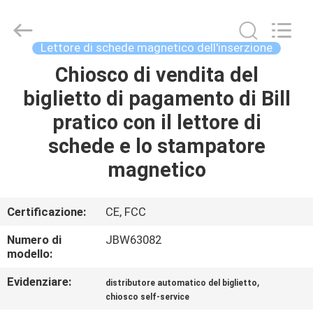
di
schede
motorizzato
supplier.
Copyright
Lettore di schede magnetico dell'inserzione
©
2022
-
Chiosco di vendita del
CASA
2025
China
biglietto di pagamento di Bill
Card
Reader
Online
PRODOTTI
pratico con il lettore di
Market.
All
Rights
schede e lo stampatore
Reserved.
CIRCA
magnetico
NOI
Certificazione:
CE, FCC
GIRO
Numero di
JBW63082
DELLA
modello:
FABBRICA
Evidenziare:
,
distributore automatico del biglietto
chiosco self-service