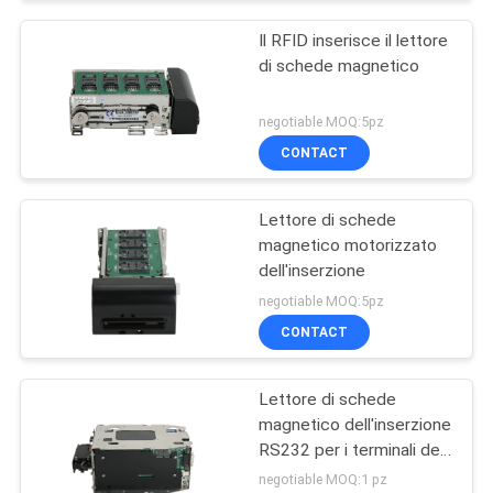
Il RFID inserisce il lettore
di schede magnetico
negotiable MOQ:5pz
CONTACT
Lettore di schede
magnetico motorizzato
dell'inserzione
negotiable MOQ:5pz
CONTACT
Lettore di schede
magnetico dell'inserzione
RS232 per i terminali del
controllo di accesso, CC
negotiable MOQ:1 pz