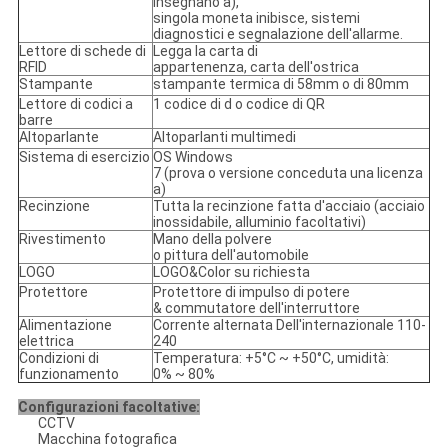
insegnano a),
singola moneta inibisce, sistemi
diagnostici e segnalazione dell'allarme.
Lettore di schede di
Legga la carta di
RFID
appartenenza, carta dell'ostrica
Stampante
stampante termica di 58mm o di 80mm
Lettore di codici a
1 codice di d o codice di QR
barre
Altoparlante
Altoparlanti multimedi
Sistema di esercizio
OS Windows
7 (prova o versione conceduta una licenza
a)
Recinzione
Tutta la recinzione fatta d'acciaio (acciaio
inossidabile, alluminio facoltativi)
Rivestimento
Mano della polvere
o pittura dell'automobile
LOGO
LOGO&Color su richiesta
Protettore
Protettore di impulso di potere
& commutatore dell'interruttore
Alimentazione
Corrente alternata Dell'internazionale 110-
elettrica
240
Condizioni di
Temperatura: +5°C ~ +50°C, umidità:
funzionamento
0% ~ 80%
Configurazioni facoltative:
CCTV
Macchina fotografica