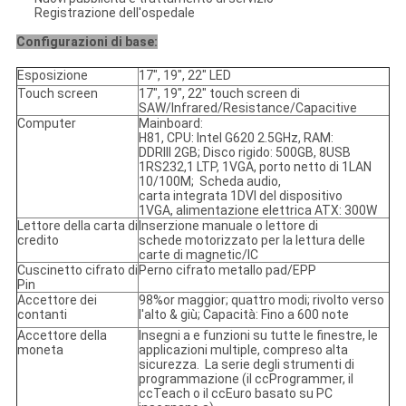
Registrazione dell'ospedale
Configurazioni di base:
Esposizione
17", 19", 22" LED
Touch screen
17", 19", 22"
touch screen di
SAW/Infrared/Resistance/Capacitive
Computer
Mainboard:
H81, CPU: Intel G620 2.5GHz, RAM:
DDRIII 2GB; Disco rigido: 500GB, 8USB
1RS232,1 LTP, 1VGA, porto netto di 1LAN
10/100M; Scheda audio,
carta integrata 1DVI del dispositivo
1VGA, alimentazione elettrica ATX: 300W
Lettore della carta di
Inserzione manuale o lettore di
credito
schede motorizzato per la lettura delle
carte di magnetic/IC
Cuscinetto cifrato di
Perno cifrato metallo pad/EPP
Pin
Accettore dei
98%or maggior; quattro modi; rivolto verso
contanti
l'alto & giù; Capacità: Fino a 600 note
Accettore della
Insegni a e funzioni su tutte le finestre, le
moneta
applicazioni multiple, compreso alta
sicurezza. La serie degli strumenti di
programmazione (il ccProgrammer, il
ccTeach o il ccEuro basato su PC