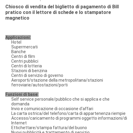
PRIVACY
Chiosco di vendita del biglietto di pagamento di Bill
pratico con il lettore di schede e lo stampatore
POLICY
magnetico
Applicazioni:
Hotel
Supermercati
Banche
Centri di film
Centri pubblici
Centri di lotteria
Stazioni di benzina
Centri di servizio di governo
Aeroporti/stazione della metropolitana/stazioni
ferroviarie/autostazioni/porti
Funzioni di base:
Self service personale/pubblico che si applica e che
domanda
Invio e comunicazione di occasione d'affari
La carta ostrica/del telefono/carta di appartenenza riempie
Accesso/caricamento di programmi oggetto informazioni/di
Internet
Ettichettare/stampa fattura/del buono
Nuovi pubblicità e trattamento di servizio