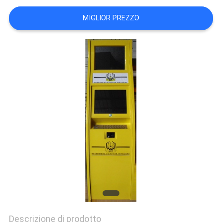
CONTROLLO
MIGLIOR PREZZO
DI
QUALITÀ
CONTATTICI
RICHIEDA
UNA
CITAZIONE
MAPPA
DEL
SITO
Descrizione di prodotto