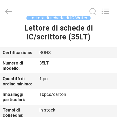
di
schede
motorizzato
supplier.
Copyright
Lettore di schede di IC Writer
©
2022
-
Lettore di schede di
CASA
2025
China
IC/scrittore (35LT)
Card
Reader
Online
PRODOTTI
Market.
All
Rights
Certificazione:
ROHS
Reserved.
CIRCA
Numero di
35LT
NOI
modello:
Quantità di
1 pc
ordine minimo:
GIRO
DELLA
Imballaggi
10pcs/carton
particolari:
FABBRICA
Tempi di
In stock
consegna: