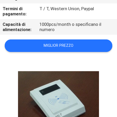
CONTROLLO
Termini di
T / T, Western Union, Paypal
DI
pagamento:
QUALITÀ
Capacità di
1000pcs/month o specificano il
alimentazione:
numero
CONTATTICI
MIGLIOR PREZZO
RICHIEDA
UNA
CITAZIONE
MAPPA
DEL
SITO