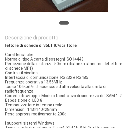
PRIVACY
POLICY
Descrizione di prodotto
lettore di schede di 35LT IC/scrittore
Caratteristiche
Norma di tipo A carta di sostegni ISO14443
Percezione della distanza: 50mm (distanza standard del lettore
di schede MF1)
Controlli il cicalino
Interfaccia di comunicazione: RS232 e RS485
Frequenza operativa 13.56MHz
tasso 106kbit/s di accesso ad alta velocità alla carta di
radiofrequenza
Corredo di sviluppo: Modulo facoltativo di sicurezza del SAM 1-2
Esposizione di LED 8
Temporizzatore in tempo reale
Dimensioni: 143×140×28mm
Peso approssimativamente 200g
I supporti sistemi Windows
Tipo di carta di sostegno: TypeA: Std 1k, Std 4k, ultraleggero,