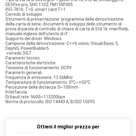
DESFire pro, SHC 1102, FM11RF005
ISO-7816: T=0, smart card T=1
Corredo di sviluppo:
Strumenti di presentazione: programma della dimostrazione
della carta di serie, documenti di sviluppo dello strumento di
prova di parola di controllo di chiave di carta di Std 1k: mwrfhelp,
manuale inglese dell'utente di rf
Supporto del driver: Windows
Campione della dimostrazione: C++6 visivo, Visual Basic 5,
Dephi5, PowerBuilder5
corredo 35LT
Parametri tecnici:
Caratteristiche elettriche
Tensione di funzionamento: DC9V
Parametri generali
Frequenza di emissione: 13.56MHz
Temperatura di funzionamento: 0°C~+50°C
Percezione della distanza: 0~100mm
Interfaccia
Di baud rate: 9600~115200bps
Norme di protocollo: ISO 14443 A, B/ISO 15693
Ottieni il miglior prezzo per