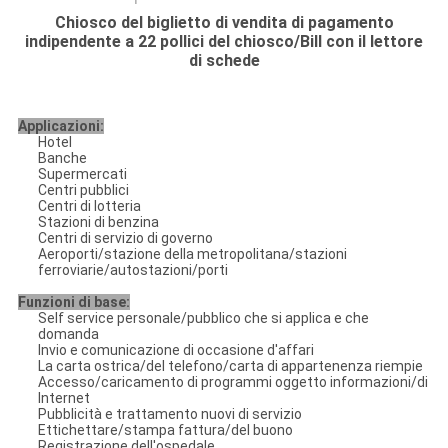
PRIVACY
Chiosco del biglietto di vendita di pagamento
indipendente a 22 pollici del chiosco/Bill con il lettore
POLICY
di schede
Applicazioni:
Hotel
Banche
Supermercati
Centri pubblici
Centri di lotteria
Stazioni di benzina
Centri di servizio di governo
Aeroporti/stazione della metropolitana/stazioni
ferroviarie/autostazioni/porti
Funzioni di base:
Self service personale/pubblico che si applica e che
domanda
Invio e comunicazione di occasione d'affari
La carta ostrica/del telefono/carta di appartenenza riempie
Accesso/caricamento di programmi oggetto informazioni/di
Internet
Pubblicità e trattamento nuovi di servizio
Ettichettare/stampa fattura/del buono
Registrazione dell'ospedale