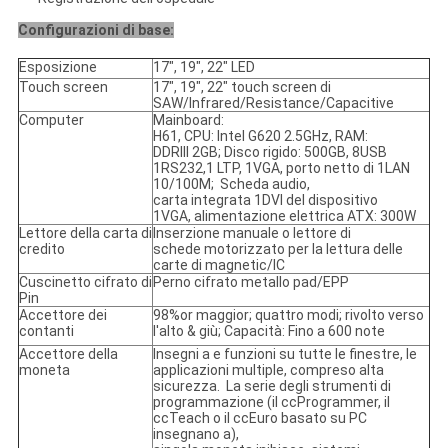
Configurazioni di base:
Esposizione
17", 19", 22" LED
Touch screen
17", 19", 22"
touch screen di
SAW/Infrared/Resistance/Capacitive
Computer
Mainboard:
H61, CPU: Intel G620 2.5GHz, RAM:
DDRIII 2GB; Disco rigido: 500GB, 8USB
1RS232,1 LTP, 1VGA, porto netto di 1LAN
10/100M; Scheda audio,
carta integrata 1DVI del dispositivo
1VGA, alimentazione elettrica ATX: 300W
Lettore della carta di
Inserzione manuale o lettore di
credito
schede motorizzato per la lettura delle
carte di magnetic/IC
Cuscinetto cifrato di
Perno cifrato metallo pad/EPP
Pin
Accettore dei
98%or maggior; quattro modi; rivolto verso
contanti
l'alto & giù; Capacità: Fino a 600 note
Accettore della
Insegni a e funzioni su tutte le finestre, le
moneta
applicazioni multiple, compreso alta
sicurezza. La serie degli strumenti di
programmazione (il ccProgrammer, il
ccTeach o il ccEuro basato su PC
insegnano a),