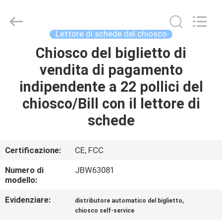
di
schede
motorizzato
supplier.
Copyright
Lettore di schede del chiosco
©
2022
-
Chiosco del biglietto di
CASA
2025
China
vendita di pagamento
Card
Reader
Online
PRODOTTI
indipendente a 22 pollici del
Market.
All
Rights
chiosco/Bill con il lettore di
Reserved.
CIRCA
schede
NOI
Certificazione:
CE, FCC
GIRO
Numero di
JBW63081
DELLA
modello:
FABBRICA
Evidenziare:
,
distributore automatico del biglietto
chiosco self-service