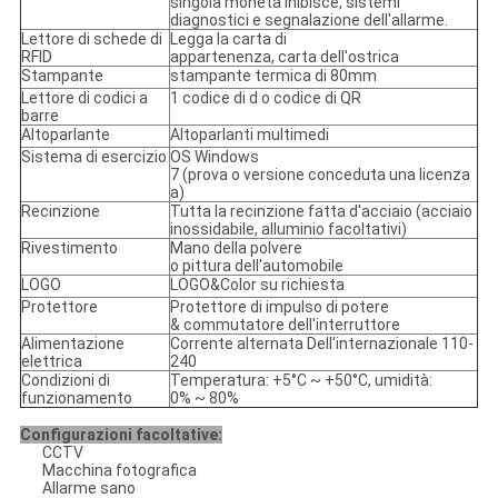
singola moneta inibisce, sistemi
diagnostici e segnalazione dell'allarme.
Lettore di schede di
Legga la carta di
RFID
appartenenza, carta dell'ostrica
Stampante
stampante termica di 80mm
Lettore di codici a
1 codice di d o codice di QR
barre
Altoparlante
Altoparlanti multimedi
Sistema di esercizio
OS Windows
7 (prova o versione conceduta una licenza
a)
Recinzione
Tutta la recinzione fatta d'acciaio (acciaio
inossidabile, alluminio facoltativi)
Rivestimento
Mano della polvere
o pittura dell'automobile
LOGO
LOGO&Color su richiesta
Protettore
Protettore di impulso di potere
& commutatore dell'interruttore
Alimentazione
Corrente alternata Dell'internazionale 110-
elettrica
240
Condizioni di
Temperatura: +5°C ~ +50°C, umidità:
funzionamento
0% ~ 80%
Configurazioni facoltative:
CCTV
Macchina fotografica
Allarme sano