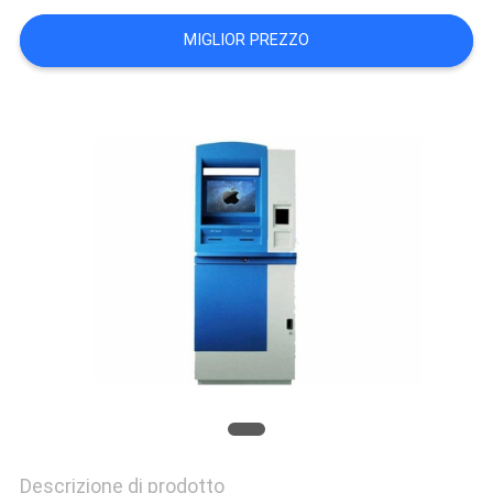
CONTROLLO
MIGLIOR PREZZO
DI
QUALITÀ
CONTATTICI
RICHIEDA
UNA
CITAZIONE
MAPPA
DEL
SITO
Descrizione di prodotto